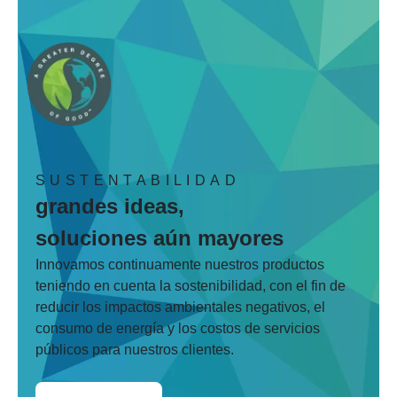
SUSTENTABILIDAD
grandes ideas,
soluciones aún mayores
Innovamos continuamente nuestros productos
teniendo en cuenta la sostenibilidad, con el fin de
reducir los impactos ambientales negativos, el
consumo de energía y los costos de servicios
públicos para nuestros clientes.